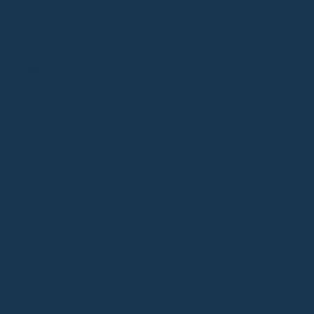
ΛΟΓΩ ΤΗΣ ΠΟΙΚΙΛΟΜΟΡΦΙΑΣ ΚΑΙ ΤΗΣ ΜΟΝΑΔΙΚΟΤΗΤΑΣ
ΚΑΘΕ ΞΥΛΟΥ,ΚΑΝΕΝΑ ΤΑΒΛΙ ΔΕΝ ΕΙΝΑΙ ΠΟΤΕ ΤΟ ΙΔΙΟ
ΜΕ ΚΑΠΟΙΟ ΑΛΛΟ.ΕΙΝΑΙ ΧΕΙΡΟΠΟΙΗΤΑ,ΜΕ ΜΙΑ ΤΕΧΝΙΚΗ
Η ΟΠΟΙΑ ΛΕΓΕΤΑΙ “ΜΑΡΚΕΤΕΡΙ”,ΚΑΙ ΔΙΝΕΙ ΤΗΝ
ΔΥΝΑΤΟΤΗΤΑ ΣΤΟΝ ΤΕΧΝΙΤΗ ΝΑ ΣΥΝΑΡΜΟΛΟΓΕΙ
ΚΟΜΜΑΤΙΑ ΔΙΑΦΟΡΕΤΙΚΩΝ ΧΡΩΜΑΤΩΝ ΞΥΛΟΥ,ΣΕ ΜΙΑ
ΕΠΙΦΑΝΕΙΑ ΣΤΑΘΕΡΗ,ΔΗΜΙΟΥΡΓΩΝΤΑΣ ΕΞΑΙΡΕΤΙΚΑ ΚΑ
ΜΟΝΑΔΙΚΑ ΔΙΑΚΟΣΜΗΤΙΚΑ ΑΠΟΤΕΛΕΣΜΑΤΑ.
Διαστάσεις/Βάρος
Βάρος
2,2 κ.
Διαστάσεις
48 × 26 cm
Σχετικά προϊόντα