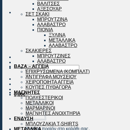
ΒΑΛΙΤΣΕΣ
ΑΞΕΣΟΥΑΡ
ΣΕΤ ΣΚΑΚΙ
ΜΠΡΟΥΤΖΙΝΑ
ΑΛΑΒΑΣΤΡΟ
ΠΙΟΝΙΑ
ΞΥΛΙΝΑ
ΜΕΤΑΛΛΙΚΑ
ΑΛΑΒΑΣΤΡΟ
ΣΚΑΚΙΕΡΕΣ
ΜΠΡΟΥΤΖΙΝΕΣ
ΑΛΑΒΑΣΤΡΟ
ΒΑΖΑ – ΑΓΓΕΙΑ
Αναζήτηση
ΕΠΙΧΡΥΣΩΜΕΝΑ (ΚΟΜΠΑΛΤ)
για:
ΑΝΤΙΓΡΑΦΑ ΜΟΥΣΕΙΟΥ
ΧΕΙΡΟΠΟΙΗΤΑ ΑΓΓΕΙΑ
ΚΟΥΠΕΣ ΠΥΘΑΓΟΡΑ
ΜΑΓΝΗΤΕΣ
0,00
€
ΠΟΛΥΕΣΤΕΡΙΚΟΙ
ΜΕΤΑΛΛΙΚΟΙ
ΜΑΡΜΑΡΙΝΟΙ
ΜΑΓΝΗΤΕΣ ΑΝΟΙΧΤΗΡΙΑ
ΕΝΔΥΣΗ
ΜΠΛΟΥΖΑΚΙΑ T-SHIRTS
Κανένα προϊόν στο καλάθι σας.
ΜΕΤΑΛΛΙΚΑ