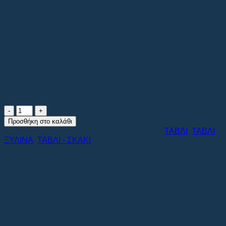
Τάβλι μαόνι Μπλέ
69,00
€
ΤΑΒΛΙ ΜΑΟΝΙ ΣΕ ΜΠΛΕ ΧΡΩΜΑ
2 σε απόθεμα
Τάβλι
μαόνι
Προσθήκη στο καλάθι
Μπλέ
Κωδικός προϊόντος:
TA-MAH02
Κατηγορίες:
ΤΑΒΛΙ
,
ΤΑΒΛΙ
ποσότητα
ΞΥΛΙΝΑ
,
ΤΑΒΛΙ - ΣΚΑΚΙ
Περιγραφή
ΤΑΒΛΙ ΜΑΟΝΙ ΜΠΛΕ.
ΕΙΝΑΙ ΧΕΙΡΟΠΟΙΗΤΟ,ΞΥΛΙΝΟ ΑΠΟ ΔΡΥΣ ΚΑΙ ΜΑΟΝΙ ,ΣΕ
ΜΠΛΕ ΧΡΩΜΑ ΣΤΟ ΕΣΩΤΕΡΙΚΟ.ΣΥΝΟΔΕΥΕΤΑΙ ΜΕ ΠΟΥΛΙ
ΙΔΙΟΥ ΧΡΩΜΑΤΟΣ.